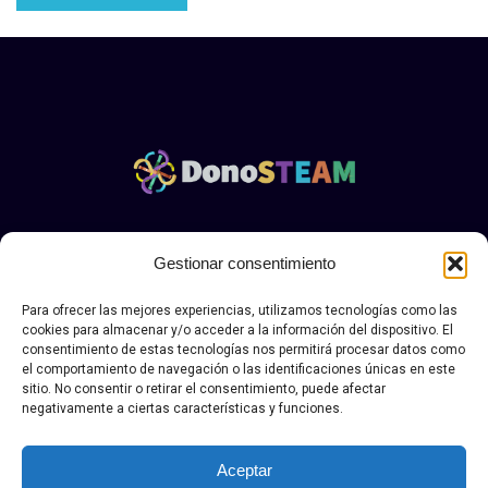
Aviso legal y politica de privacidad Donosteam
|.
Política
Gestionar consentimiento
de envío, devolución y desestimiento
Para ofrecer las mejores experiencias, utilizamos tecnologías como las
© Copyright DONOSTEAN 2026. Todos los derechos
cookies para almacenar y/o acceder a la información del dispositivo. El
reservados.
consentimiento de estas tecnologías nos permitirá procesar datos como
el comportamiento de navegación o las identificaciones únicas en este
sitio. No consentir o retirar el consentimiento, puede afectar
negativamente a ciertas características y funciones.
Aceptar