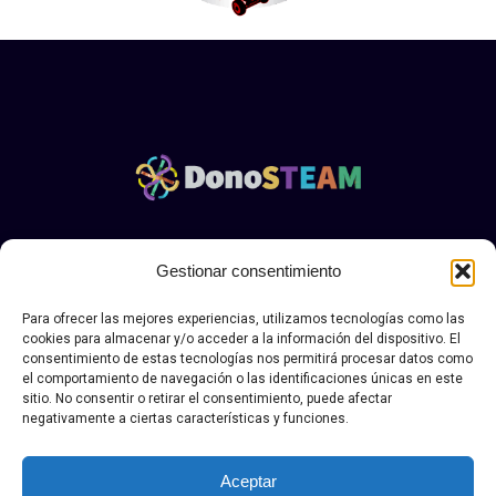
Aviso legal y politica de privacidad Donosteam
|.
Política
Gestionar consentimiento
de envío, devolución y desestimiento
Para ofrecer las mejores experiencias, utilizamos tecnologías como las
© Copyright DONOSTEAN 2026. Todos los derechos
cookies para almacenar y/o acceder a la información del dispositivo. El
reservados.
consentimiento de estas tecnologías nos permitirá procesar datos como
el comportamiento de navegación o las identificaciones únicas en este
sitio. No consentir o retirar el consentimiento, puede afectar
negativamente a ciertas características y funciones.
Aceptar