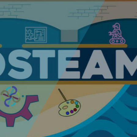
D
 Donostia