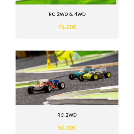
RC 2WD & 4WD
75.00
€
RC 2WD
50.00
€