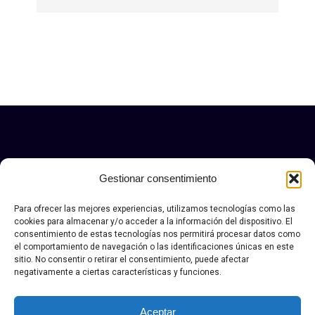
Gestionar consentimiento
Para ofrecer las mejores experiencias, utilizamos tecnologías como las
cookies para almacenar y/o acceder a la información del dispositivo. El
consentimiento de estas tecnologías nos permitirá procesar datos como
Aviso legal y politica de privacidad Donosteam
|.
Política
el comportamiento de navegación o las identificaciones únicas en este
sitio. No consentir o retirar el consentimiento, puede afectar
de envío, devolución y desestimiento
negativamente a ciertas características y funciones.
© Copyright DONOSTEAN 2026. Todos los derechos
reservados.
Aceptar