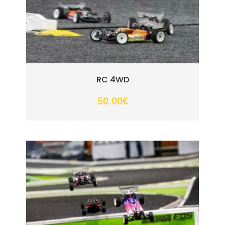
RC 4WD
50.00
€