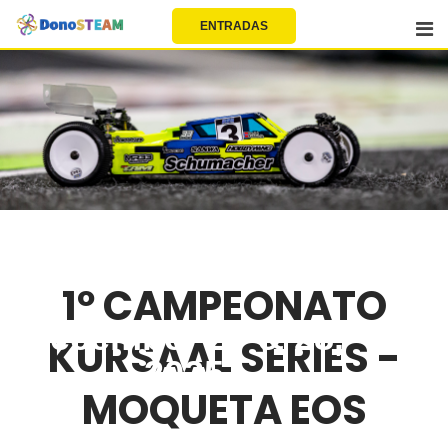
EU | EN | FR | ES
ENTRADAS
1º CAMPEONATO
December 27 & 28,
KURSAAL SERIES -
2025
MOQUETA EOS