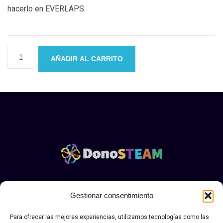
hacerlo en EVERLAPS.
AÑADIR AL CARRITO
Aviso legal y politica de privacidad Donosteam
|.
Política
Gestionar consentimiento
de envío, devolución y desestimiento
Para ofrecer las mejores experiencias, utilizamos tecnologías como las
© Copyright DONOSTEAN 2026. Todos los derechos