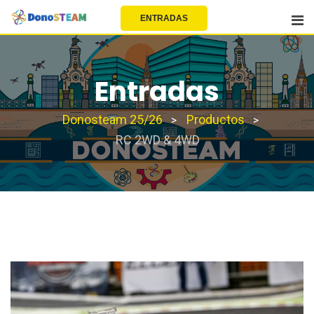
EU | EN | FR | ES
ENTRADAS
Entradas
Donosteam 25/26
Productos
>
>
RC 2WD & 4WD