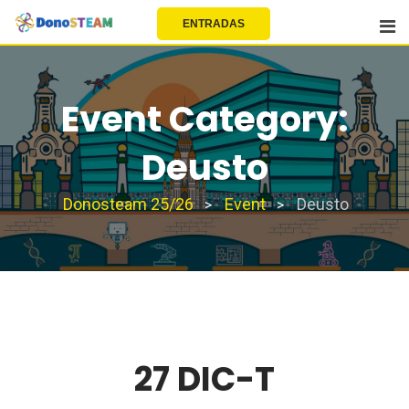
EU | EN | FR | ES
ENTRADAS
Event Category:
Deusto
Donosteam 25/26
Event
Deusto
>
>
27 DIC-T