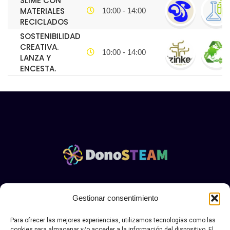
SLIME CON
MATERIALES
10:00 - 14:00
RECICLADOS
SOSTENIBILIDAD
CREATIVA.
10:00 - 14:00
LANZA Y
ENCESTA.
Aviso legal y politica de privacidad Donosteam
|.
Política
Gestionar consentimiento
de envío, devolución y desestimiento
Para ofrecer las mejores experiencias, utilizamos tecnologías como las
© Copyright DONOSTEAN 2026. Todos los derechos
cookies para almacenar y/o acceder a la información del dispositivo. El