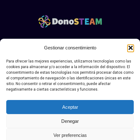
Aviso legal y politica de privacidad Donosteam
|.
Política
Gestionar consentimiento
de envío, devolución y desestimiento
Para ofrecer las mejores experiencias, utilizamos tecnologías como las
© Copyright DONOSTEAN 2026. Todos los derechos
cookies para almacenar y/o acceder a la información del dispositivo. El
reservados.
consentimiento de estas tecnologías nos permitirá procesar datos como
el comportamiento de navegación o las identificaciones únicas en este
sitio. No consentir o retirar el consentimiento, puede afectar
negativamente a ciertas características y funciones.
Aceptar
Denegar
Ver preferencias