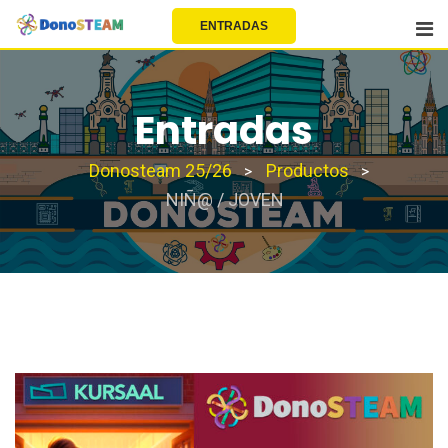
EU | EN | FR | ES
ENTRADAS
Entradas
Donosteam 25/26
Productos
>
>
NIÑ@ / JOVEN