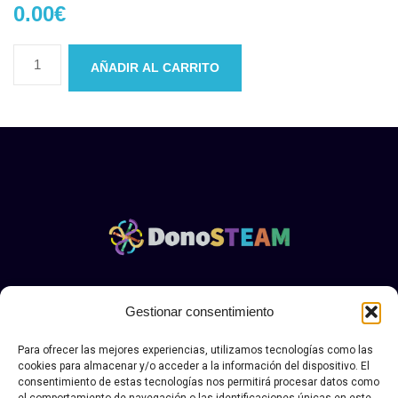
0.00
€
AÑADIR AL CARRITO
Aviso legal y politica de privacidad Donosteam
|.
Política
Gestionar consentimiento
de envío, devolución y desestimiento
Para ofrecer las mejores experiencias, utilizamos tecnologías como las
© Copyright DONOSTEAN 2026. Todos los derechos
cookies para almacenar y/o acceder a la información del dispositivo. El
reservados.
consentimiento de estas tecnologías nos permitirá procesar datos como