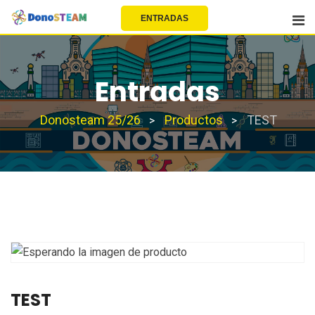
EU | EN | FR | ES
ENTRADAS
Entradas
Donosteam 25/26
Productos
TEST
>
>
TEST