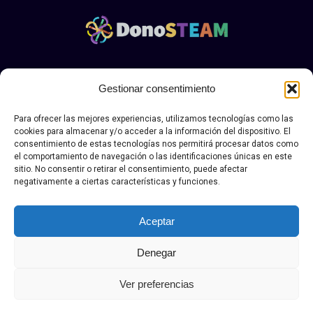
Aviso legal y politica de privacidad Donosteam
|.
Política
Gestionar consentimiento
de envío, devolución y desestimiento
Para ofrecer las mejores experiencias, utilizamos tecnologías como las
© Copyright DONOSTEAN 2026. Todos los derechos
cookies para almacenar y/o acceder a la información del dispositivo. El
reservados.
consentimiento de estas tecnologías nos permitirá procesar datos como
el comportamiento de navegación o las identificaciones únicas en este
sitio. No consentir o retirar el consentimiento, puede afectar
negativamente a ciertas características y funciones.
Aceptar
Denegar
Ver preferencias